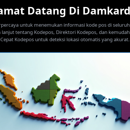
amat Datang Di Damkar
percaya untuk menemukan informasi kode pos di seluruh
h lanjut tentang Kodepos, Direktori Kodepos, dan kemuda
Cepat Kodepos untuk deteksi lokasi otomatis yang akurat.