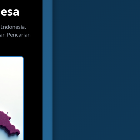
desa
 Indonesia.
han Pencarian